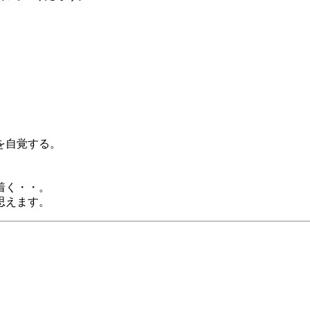
。
を自覚する。
着く・・。
思えます。