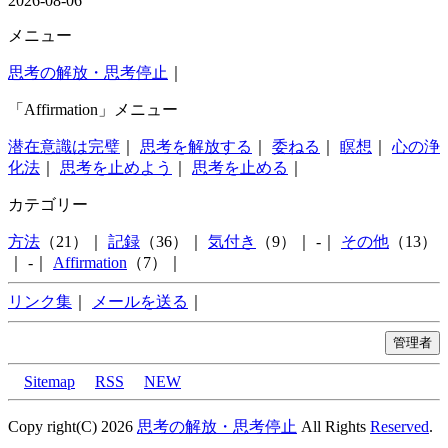
2026-08-06
メニュー
思考の解放・思考停止
｜
「Affirmation」メニュー
潜在意識は完璧
｜
思考を解放する
｜
委ねる
｜
瞑想
｜
心の浄
化法
｜
思考を止めよう
｜
思考を止める
｜
カテゴリー
方法
（21）｜
記録
（36）｜
気付き
（9）｜ -｜
その他
（13）
｜ -｜
Affirmation
（7）｜
リンク集
｜
メールを送る
｜
Sitemap
RSS
NEW
Copy right(C) 2026
思考の解放・思考停止
All Rights
Reserved
.